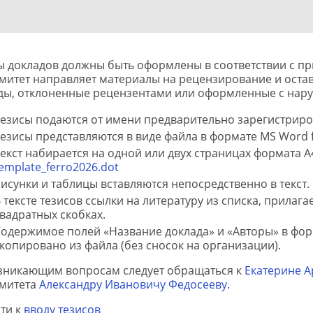
ы докладов должны быть оформлены в соответствии с п
митет направляет материалы на рецензирование и остав
ды, отклоненные рецензентами или оформленные с нар
езисы подаются от имени предварительно зарегистриро
езисы представляются в виде файла в формате MS Word 
екст набирается на одной или двух страницах формата 
emplate_ferro2026.dot
исунки и таблицы вставляются непосредственно в текст.
 тексте тезисов ссылки на литературу из списка, прилага
вадратных скобках.
одержимое полей «Название доклада» и «Авторы» в фор
копировано из файла (без сносок на организации).
зникающим вопросам следует обращаться к
Екатерине 
митета
Александру Ивановичу Федосееву
.
ти к
вводу тезисов