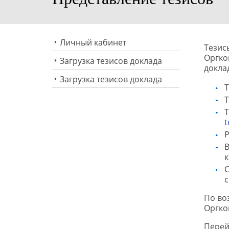
Личный кабинет
Тезис
Оргко
Загрузка тезисов доклада
докла
Загрузка тезисов доклада
Т
Т
Т
t
Р
В
к
С
с
По во
Оргко
Перей